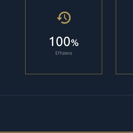
100
%
Effizienz