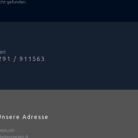
cht gefunden.
 an
291 / 911563
Unsere Adresse
ebLoDi
lattengarten 8,