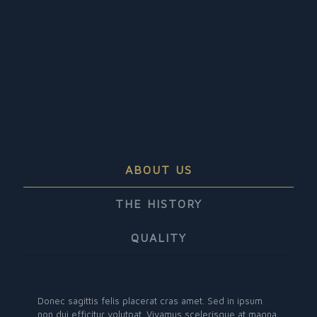
ABOUT US
THE HISTORY
QUALITY
Donec sagittis felis placerat cras amet. Sed in ipsum
non dui efficitur volutpat. Vivamus scelerisque at magna